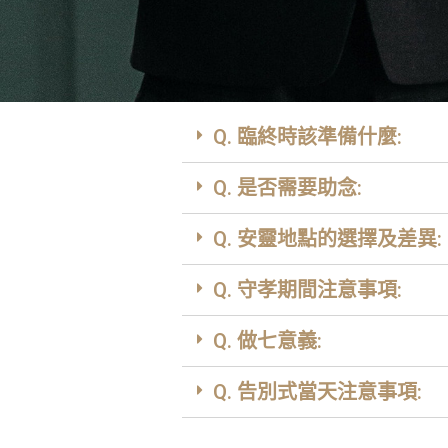
Q. 臨終時該準備什麼:
Q. 是否需要助念:
Q. 安靈地點的選擇及差異:
Q. 守孝期間注意事項:
Q. 做七意義:
Q. 告別式當天注意事項: